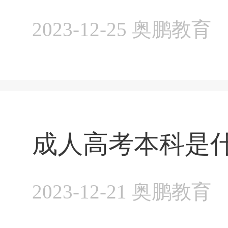
2023-12-25 奥鹏教育
成人高考本科是
2023-12-21 奥鹏教育