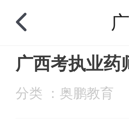
广西考执业药
分类 ：奥鹏教育